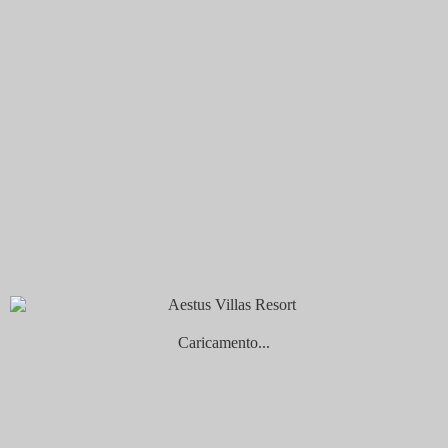
Villa Blue Coral
I servizi
Servizi inclusi nelle quote
I servizi facoltativi
Servizio Cuochi
Estetica e massaggi
La vacanza in Kenya
Vivere il mare
Vivere il Kenya
Le escursioni
Dove mangiare e cosa
Gallery
Dove si trova il Resort?
Gli ospiti raccontano
Special Offers
Scegli la tua lingua
Italiano
English
Caricamento...
Prenota Ora
Check-in
Check-out
...
1
notte
notti